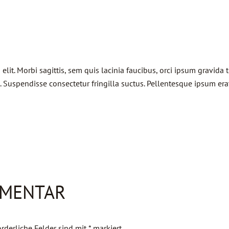
lit. Morbi sagittis, sem quis lacinia faucibus, orci ipsum gravida t
uspendisse consectetur fringilla suctus. Pellentesque ipsum erat, 
MMENTAR
orderliche Felder sind mit
*
markiert