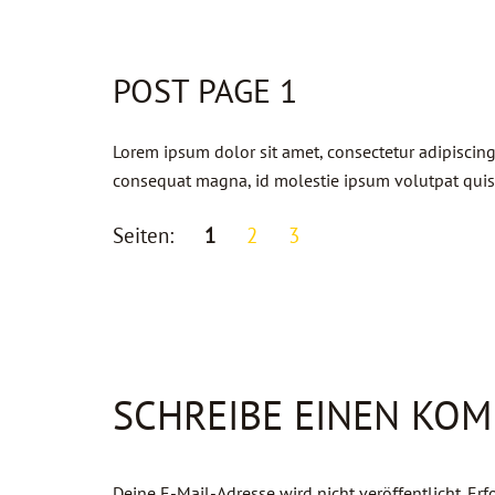
POST PAGE 1
Lorem ipsum dolor sit amet, consectetur adipiscing e
consequat magna, id molestie ipsum volutpat quis. S
Seiten:
1
2
3
SCHREIBE EINEN KO
Deine E-Mail-Adresse wird nicht veröffentlicht.
Erf